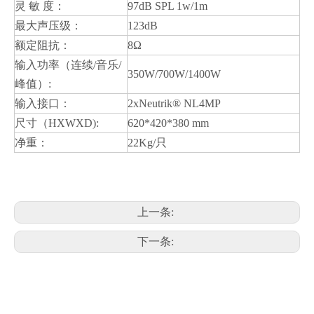
灵 敏 度：
97dB SPL 1w/1m
最大声压级：
123dB
额定阻抗：
8Ω
输入功率（连续/音乐/
350W/700W/1400W
峰值）:
输入接口：
2xNeutrik® NL4MP
尺寸（HXWXD):
620*420*380 mm
净重：
22Kg/只
上一条:
下一条: