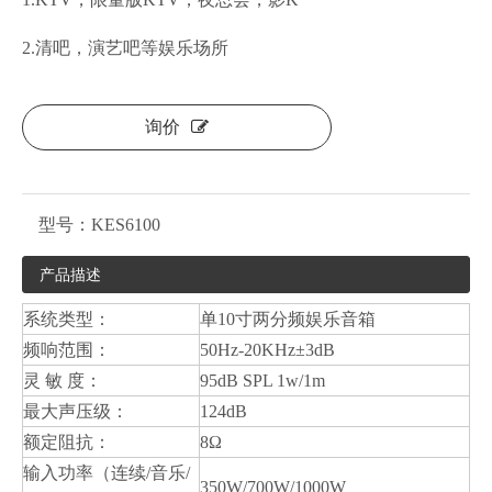
2.清吧，演艺吧等娱乐场所
询价
型号：
KES6100
产品描述
系统类型：
单10寸两分频娱乐音箱
频响范围：
50Hz-20KHz±3dB
灵 敏 度：
95dB SPL 1w/1m
最大声压级：
124dB
额定阻抗：
8Ω
输入功率（连续/音乐/
350W/700W/1000W