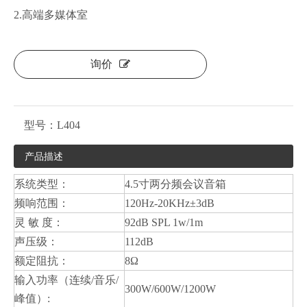
2.高端多媒体室
询价
型号：
L404
产品描述
系统类型：
4.5寸两分频会议音箱
频响范围：
120Hz-20KHz±3dB
灵 敏 度：
92dB SPL 1w/1m
声压级：
112dB
额定阻抗：
8Ω
输入功率（连续/音乐/
300W/600W/1200W
峰值）: